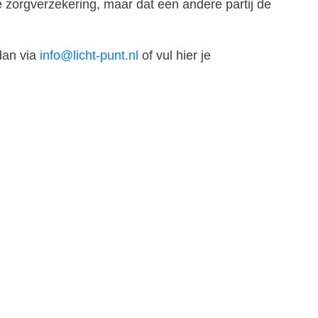
je zorgverzekering, maar dat een andere partij de
 dan via
info@licht-punt.nl
of vul hier je